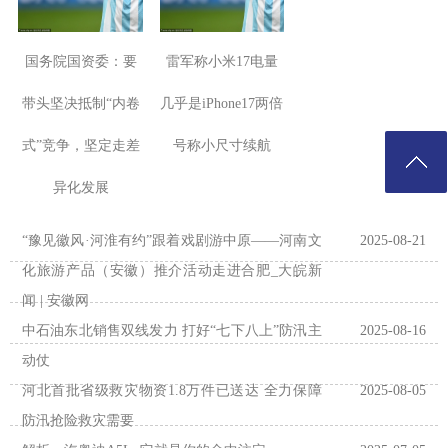
国务院国资委：要
雷军称小米17电量
带头坚决抵制“内卷
几乎是iPhone17两倍
式”竞争，坚定走差
号称小尺寸续航
异化发展
“豫见徽风·河淮有约”跟着戏剧游中原——河南文
2025-08-21
化旅游产品（安徽）推介活动走进合肥_大皖新
闻 | 安徽网
中石油东北销售双线发力 打好“七下八上”防汛主
2025-08-16
动仗
河北首批省级救灾物资1.8万件已送达 全力保障
2025-08-05
防汛抢险救灾需要