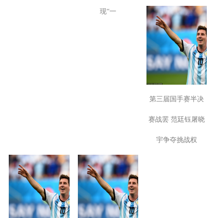
现“一
第三届国手赛半决
赛战罢 范廷钰屠晓
宇争夺挑战权