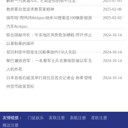
解析一汽奥迪A5L, 它就是你的命中注定
2025-07-05
教师要自觉追求教育家精神
2025-02-06
抽车啦!周鸿祎&ldquo;纳米AI搜索送100辆新能源
2025-02-02
汽车&rdquo;
联合国秘书长：中东地区局势愈加糟糕 呼吁停止
2024-10-14
以暴制暴的循环
尼日利亚中部发生沉船事故约150人失踪
2024-10-14
黎巴嫩政府军：一名黎军士兵在黎南部被以军无
2024-10-14
人机炸死
日本首相石破茂举行就任后首次记者会 称希望维
2024-10-14
持货币政策宽松
友情链接：
门徒娱乐
富联注册
新航注册
星欧注册
顺达注册