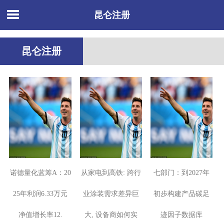
昆仑注册
昆仑注册
诺德量化蓝筹A：20
从家电到高铁: 跨行
七部门：到2027年
25年利润6.33万元
业涂装需求差异巨
初步构建产品碳足
净值增长率12.
大, 设备商如何实
迹因子数据库